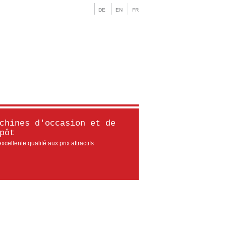
DE
EN
FR
chines d'occasion et de
pôt
xcellente qualité aux prix attractifs