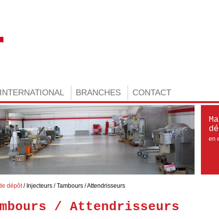
INTERNATIONAL
BRANCHES
CONTACT
Ma
dé
en e
de dépôt
Injecteurs / Tambours / Attendrisseurs
mbours / Attendrisseurs