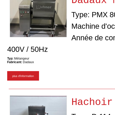
Dadaux 
Type: PMX 
Machine d'oc
Année de con
400V / 50Hz
Typ:
Mélangeur
Fabricant:
Dadaux
plus d'information
Hachoir