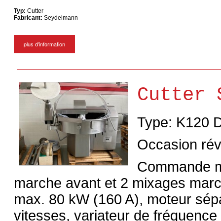
Typ:
Cutter
Fabricant:
Seydelmann
plus d'information
Cutter 
Type: K120 
Occasion rév
Commande mic
marche avant et 2 mixages march
max. 80 kW (160 A), moteur sépa
vitesses, variateur de fréquence 