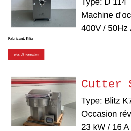
Type: D 114
Machine d'oc
400V / 50Hz 
Fabricant:
Kilia
plus d'information
Cutter 
Type: Blitz 
Occasion rév
23 kW / 16 A