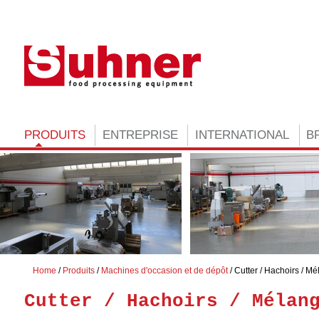
PRODUITS
ENTREPRISE
INTERNATIONAL
B
Home
Produits
Machines d'occasion et de dépôt
Cutter / Hachoirs / M
Cutter / Hachoirs / Mélan