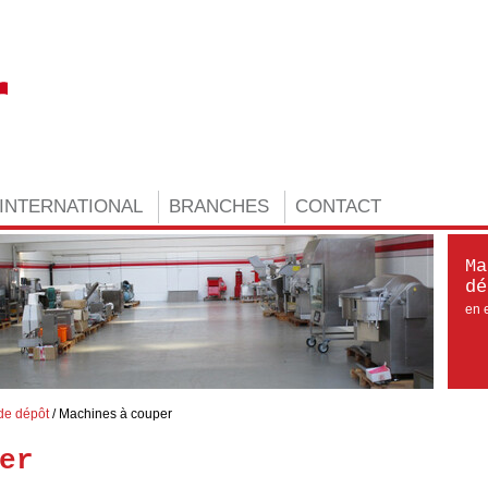
INTERNATIONAL
BRANCHES
CONTACT
Ma
dé
en e
de dépôt
Machines à couper
er