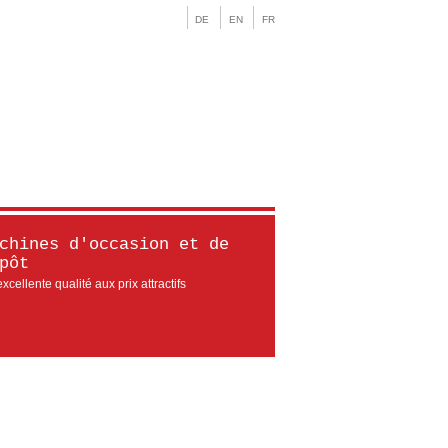
DE
EN
FR
chines d'occasion et de
pôt
xcellente qualité aux prix attractifs