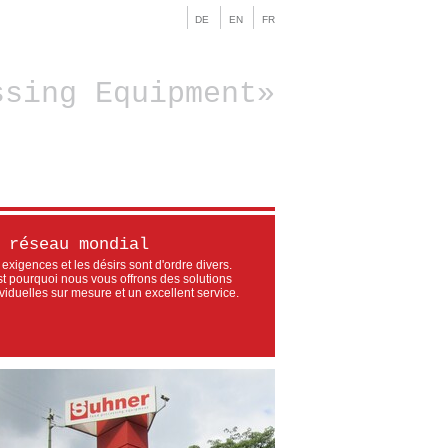
DE
EN
FR
ssing Equipment
 réseau mondial
 exigences et les désirs sont d'ordre divers.
st pourquoi nous vous offrons des solutions
ividuelles sur mesure et un excellent service.