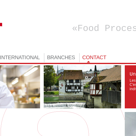
Food Proce
INTERNATIONAL
BRANCHES
CONTACT
Un
Les
C'e
ind