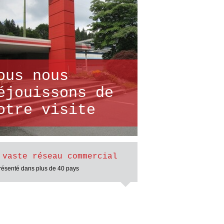
ous nous
éjouissons de
otre visite
 vaste réseau commercial
ésenté dans plus de 40 pays