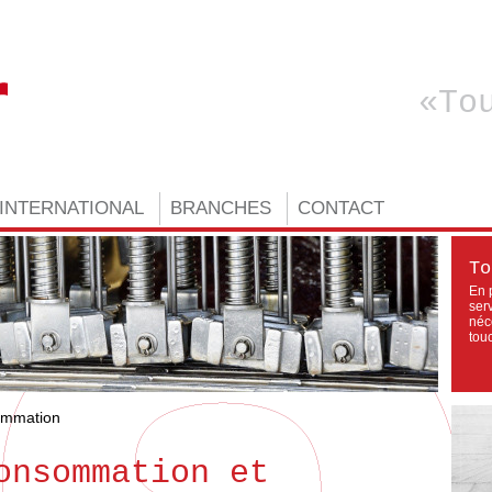
To
INTERNATIONAL
BRANCHES
CONTACT
To
En 
ser
néc
tou
ommation
onsommation et