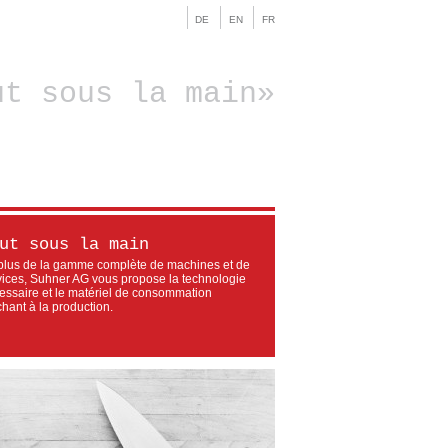
DE
EN
FR
ut sous la main
ut sous la main
plus de la gamme complète de machines et de
vices, Suhner AG vous propose la technologie
essaire et le matériel de consommation
chant à la production.