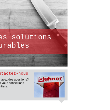
es solutions
urables
ntactez-nous
 avez des questions?
 vous conseillons
ntiers.